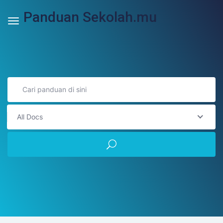
Panduan Sekolah.mu
All Docs