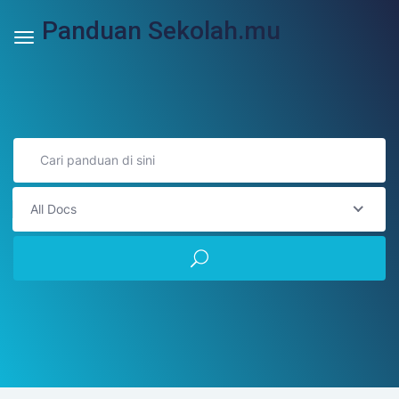
Panduan Sekolah.mu
All Docs