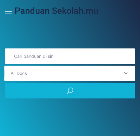
Panduan Sekolah.mu
All Docs