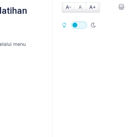
A-
A
A+
latihan
elalui menu