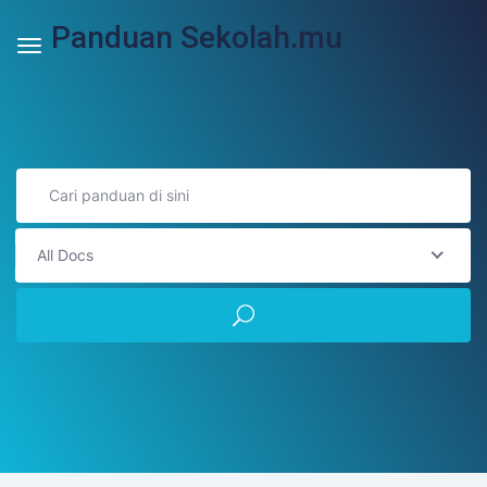
Panduan Sekolah.mu
All Docs