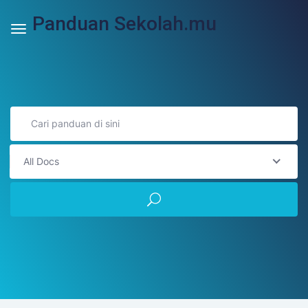
Panduan Sekolah.mu
All Docs