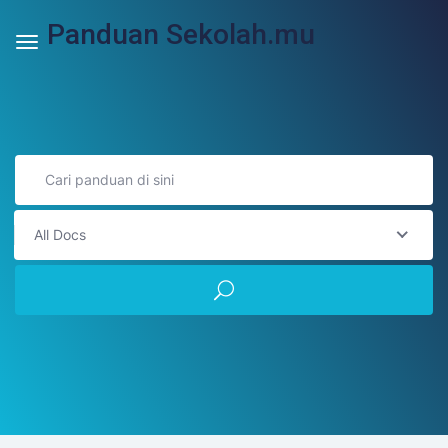
Panduan Sekolah.mu
All Docs